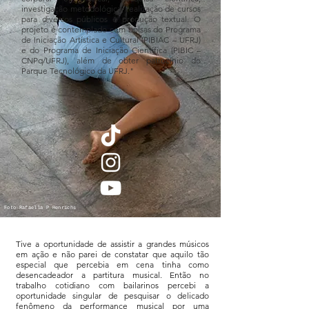
investigação metodológica, realização de cursos
para diversos públicos e produção textual. O
projeto é contemplado com bolsas do Programa
de Iniciação Artística e Cultural (PIBIAC – UFRJ)
e do Programa de Iniciação Científica (PIBIC –
CNPq/UFRJ), além de obter patrocínio do
Parque Tecnológico da UFRJ."
Foto Rafaella P Henrichs
Tive a oportunidade de assistir a grandes músicos
em ação e não parei de constatar que aquilo tão
especial que percebia em cena tinha como
desencadeador a partitura musical. Então no
trabalho cotidiano com bailarinos percebi a
oportunidade singular de pesquisar o delicado
fenômeno da performance musical por uma