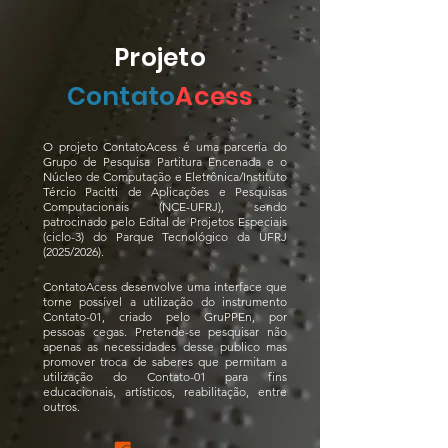
P
rojeto
Contato
Acess
O projeto ContatoAcess é uma parceria do
Grupo de Pesquisa Partitura Encenada e o
Núcleo de Computação e Eletrônica/Instituto
Tércio Pacitti de Aplicações e Pesquisas
Computacionais (NCE-UFRJ), sendo
patrocinado pelo Edital de Projetos Especiais
(ciclo-3) do Parque Tecnológico da UFRJ
(2025/2026).
ContatoAcess desenvolve uma interface que
torne possível a utilização do instrumento
Contato-01, criado pelo GruPPEn, por
pessoas cegas. Pretende-se pesquisar não
apenas as necessidades desse publico mas
promover troca de saberes que permitam a
utilização do Contato-01 para fins
educacionais, artísticos, reabilitação, entre
outros.