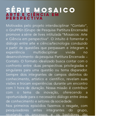
SÉRIE MOSAICO
ARTE E CIÊNCIA EM
PERsPECTIVA
Motivados pelo projeto interdisciplinar “Contato”,
o GruPPEn (Grupo de Pesquisa Partitura Encenada)
promove a série de lives intitulada “Mosaicos: Arte
e Ciência em perspectiva”. O intuito é fomentar o
diálogo entre arte e ciência/tecnologia conduzido
a partir de questões que perpassam e integram a
experiência multidisciplinar vivida no
desenvolvimento da pesquisa Partitura Encenada –
Contato. O formato idealizado busca contar com o
confronto entre duas perspectivas privilegiadas e
singulares para uma questão ou tema disparador.
Sempre dois integrantes de campos distintos do
conhecimento, artístico e científico, revelam suas
visões e trocam experiências durante um encontro
com 1 hora de duração. Nossa missão é contribuir
com o tema da inovação, oferecendo a
oportunidade para o necessário diálogo entre áreas
de conhecimento e setores da sociedade.
Nos primeiros episódios fazemos o resgate, com
pesquisadores antes integrantes do grupo,
revelando os processos e os bastidores das
pesquisas elaboradas, assim como desdobramentos
criativos suscitados pela experiência vivida no
GruPPEn. Em um bate-papo, sempre descontraído,
as diferentes perspectivas sobre as produções