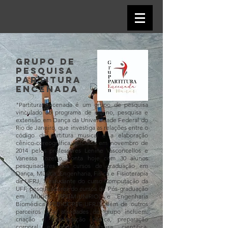
grupo de
pesquisa
partitura
encenada
"Partitura Encenada é um grupo de pesquisa
vinculado ao programa de ensino, pesquisa e
extensão em Dança da Universidade Federal do
Rio de Janeiro, que investiga as relações entre o
código da partitura musical e a elaboração
cênico-coreográfica. Iniciado em novembro de
2014 pelos professores Lenine Vasconcellos e
Vanessa Tozetto, conta hoje com 30 alunos
pesquisadores dos cursos de graduação em
Dança, Música, Engenharia, Física e Fisioterapia
da UFRJ, 1 estudante do curso Computação da
UFF, pesquisadores do cursos de Pós-graduação
em Música (PPGM-UNIRIO) e Engenharia
Biomédica (PEB-COPPE-UFRJ), além de outros
parceiros . As atividades do grupo incluem:
criação e investigação cênica, preparação
corporal e musical, pesquisa científica,