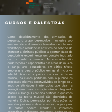
cursos e palestras
Como desdobramento das atividades de
pesquisa, o grupo desenvolve – inclusive sob
encomenda – diferentes formatos de oficinas,
workshops e residências artísticas no sentido de
oferecer a distintos públicos a oportunidade de
descobrir e experimentar um contato inusitado
com a partitura musical. As atividades são
endereçadas a especialistas nas áreas de música
e dança, arte educadores em vários níveis,
empresas e para o público em geral, inclusive
infantil. Aliando a prática corporal à teoria
musical, os cursos partilham com o público os
processos criativos desenvolvidos ao longo de 7
anos de atividades ininterruptas que visam a
inovação em uma construção cênica integrando
Música e Dança. Exercícios práticos e questões
acerca da teoria musical são abordados de
maneira lúdica, permeados por ilustrações ao
vivo dos processos desenvolvidos na pesquisa.
Os cursos podem atender a interesses
específicos e diversos contextos, podendo ser